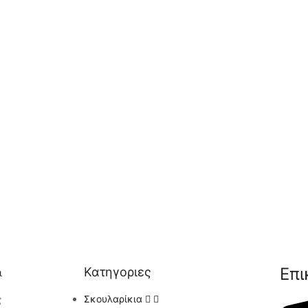
Επι
Κατηγοριες
ι
ς
Σκουλαρίκια