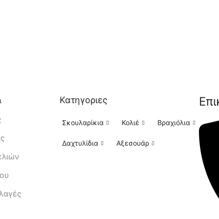
Επι
Κατηγοριες
ι
ς
Σκουλαρίκια
Κολιέ
Βραχιόλια
ής
Δαχτυλίδια
Αξεσουάρ
ελιών
μου
λλαγές