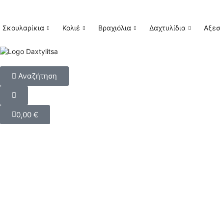
Σκουλαρίκια
Κολιέ
Βραχιόλια
Δαχτυλίδια
Αξε
Αναζήτηση
0,00
€