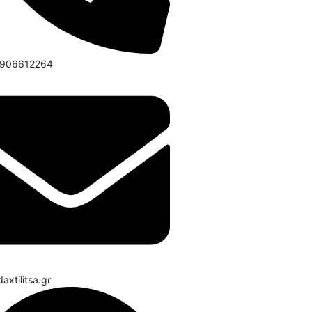
6906612264
axtilitsa.gr