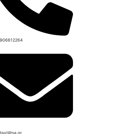
6906612264
axtilitsa.gr