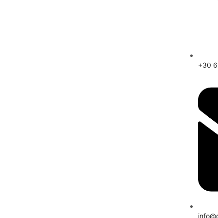
+30 
info@d