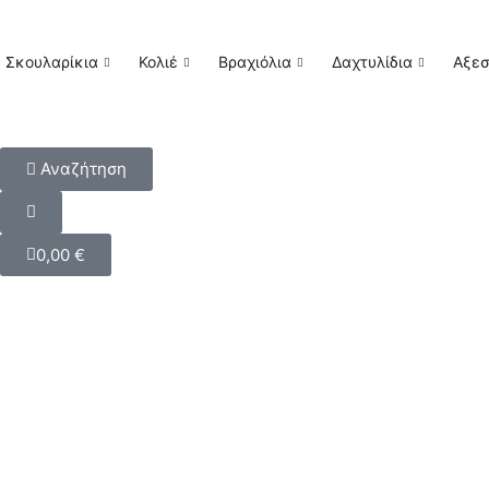
Σκουλαρίκια
Κολιέ
Βραχιόλια
Δαχτυλίδια
Αξε
Αναζήτηση
0,00
€