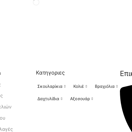
Επι
Κατηγοριες
ι
ς
Σκουλαρίκια
Κολιέ
Βραχιόλια
ής
Δαχτυλίδια
Αξεσουάρ
ελιών
μου
λλαγές