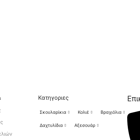
Επι
Κατηγοριες
ι
ς
Σκουλαρίκια
Κολιέ
Βραχιόλια
ής
Δαχτυλίδια
Αξεσουάρ
ελιών