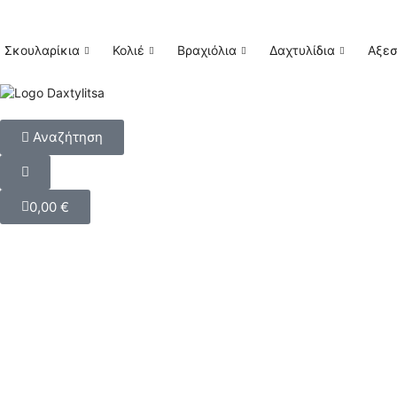
Σκουλαρίκια
Κολιέ
Βραχιόλια
Δαχτυλίδια
Αξε
Αναζήτηση
0,00
€