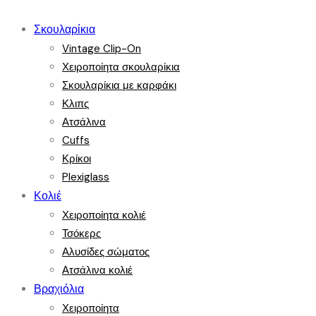
Σκουλαρίκια
Vintage Clip-On
Χειροποίητα σκουλαρίκια
Σκουλαρίκια με καρφάκι
Κλιπς
Ατσάλινα
Cuffs
Κρίκοι
Plexiglass
Κολιέ
Χειροποίητα κολιέ
Τσόκερς
Αλυσίδες σώματος
Ατσάλινα κολιέ
Βραχιόλια
Χειροποίητα