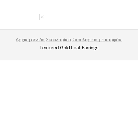
Αρχική σελίδα
Σκουλαρίκια
Σκουλαρίκια με καρφάκι
Textured Gold Leaf Earrings