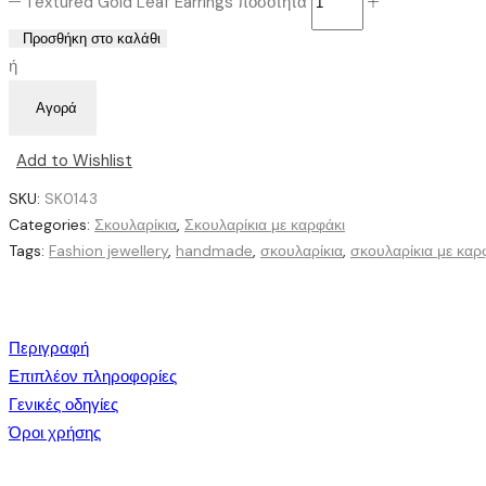
Textured Gold Leaf Earrings ποσότητα
Προσθήκη στο καλάθι
ή
Αγορά
Add to Wishlist
SKU:
SK0143
Categories:
Σκουλαρίκια
,
Σκουλαρίκια με καρφάκι
Tags:
Fashion jewellery
,
handmade
,
σκουλαρίκια
,
σκουλαρίκια με καρ
Περιγραφή
Επιπλέον πληροφορίες
Γενικές οδηγίες
Όροι χρήσης