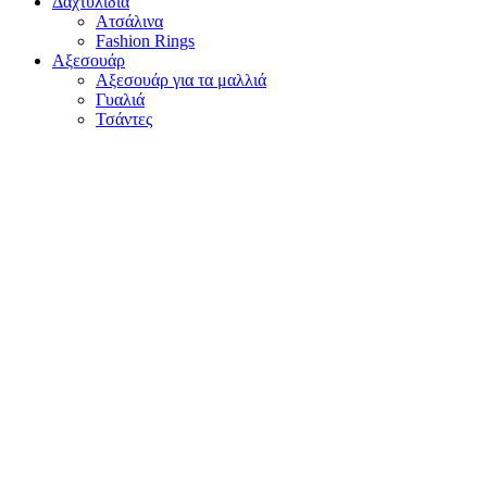
Δαχτυλίδια
Ατσάλινα
Fashion Rings
Αξεσουάρ
Aξεσουάρ για τα μαλλιά
Γυαλιά
Τσάντες