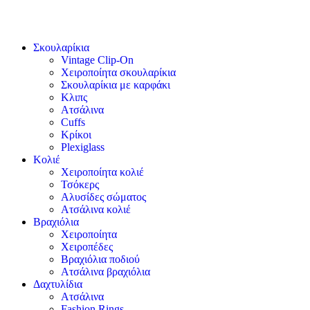
Σκουλαρίκια
Vintage Clip-On
Χειροποίητα σκουλαρίκια
Σκουλαρίκια με καρφάκι
Κλιπς
Ατσάλινα
Cuffs
Κρίκοι
Plexiglass
Κολιέ
Χειροποίητα κολιέ
Τσόκερς
Αλυσίδες σώματος
Ατσάλινα κολιέ
Βραχιόλια
Χειροποίητα
Χειροπέδες
Βραχιόλια ποδιού
Ατσάλινα βραχιόλια
Δαχτυλίδια
Ατσάλινα
Fashion Rings