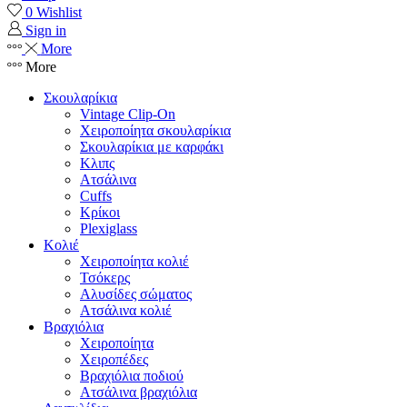
0
Wishlist
Sign in
More
More
Σκουλαρίκια
Vintage Clip-On
Χειροποίητα σκουλαρίκια
Σκουλαρίκια με καρφάκι
Κλιπς
Ατσάλινα
Cuffs
Κρίκοι
Plexiglass
Κολιέ
Χειροποίητα κολιέ
Τσόκερς
Αλυσίδες σώματος
Ατσάλινα κολιέ
Βραχιόλια
Χειροποίητα
Χειροπέδες
Βραχιόλια ποδιού
Ατσάλινα βραχιόλια