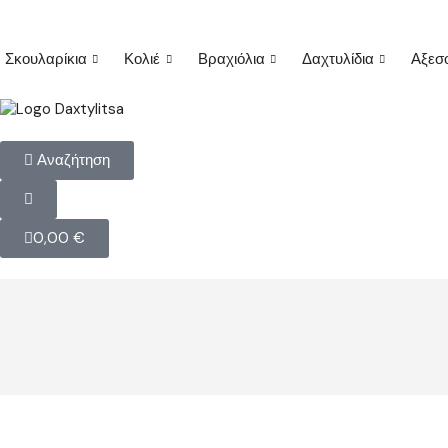
Σκουλαρίκια
Κολιέ
Βραχιόλια
Δαχτυλίδια
Αξεσ
Αναζήτηση
0,00
€