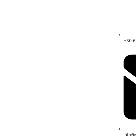
+30 
info@d