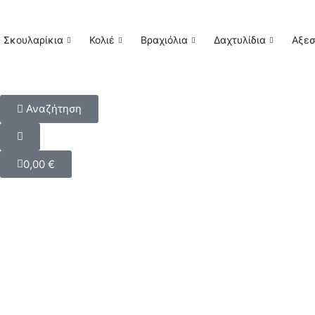
Σκουλαρίκια
Κολιέ
Βραχιόλια
Δαχτυλίδια
Αξε
Αναζήτηση
0,00
€