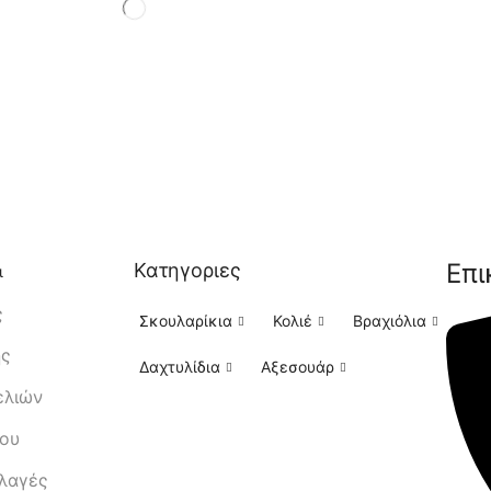
Επι
Κατηγοριες
ι
ς
Σκουλαρίκια
Κολιέ
Βραχιόλια
ής
Δαχτυλίδια
Αξεσουάρ
ελιών
μου
λλαγές