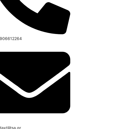
6906612264
axtilitsa.gr