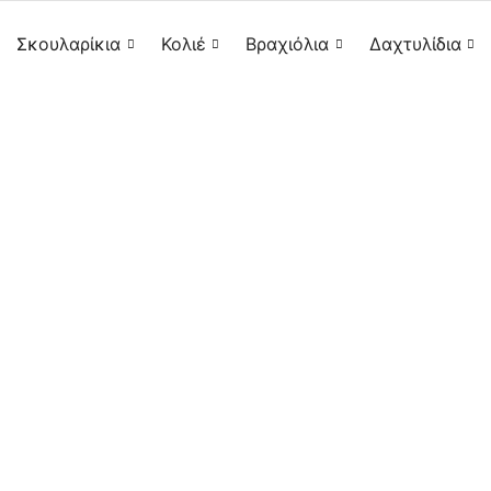
Σκουλαρίκια
Κολιέ
Βραχιόλια
Δαχτυλίδια