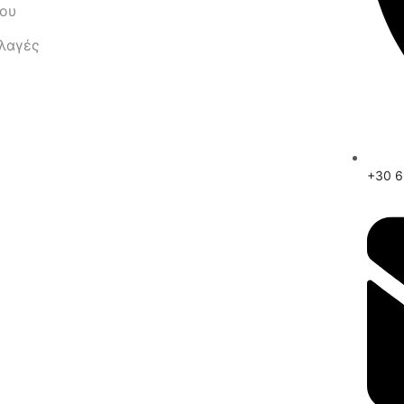
μου
λλαγές
+30 