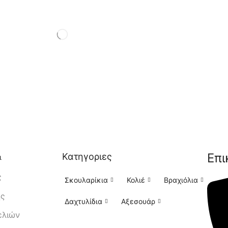
Επι
Κατηγοριες
ι
ς
Σκουλαρίκια
Κολιέ
Βραχιόλια
ής
Δαχτυλίδια
Αξεσουάρ
ελιών