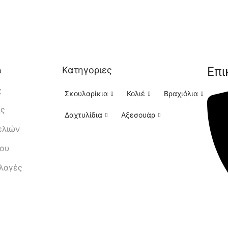
Επι
Κατηγοριες
ι
ς
Σκουλαρίκια
Κολιέ
Βραχιόλια
ής
Δαχτυλίδια
Αξεσουάρ
ελιών
μου
λλαγές