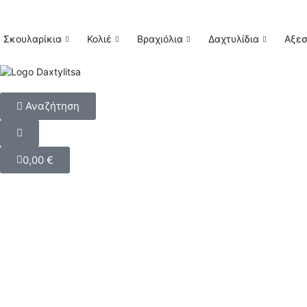
Σκουλαρίκια
Κολιέ
Βραχιόλια
Δαχτυλίδια
Αξε
Αναζήτηση
0,00
€