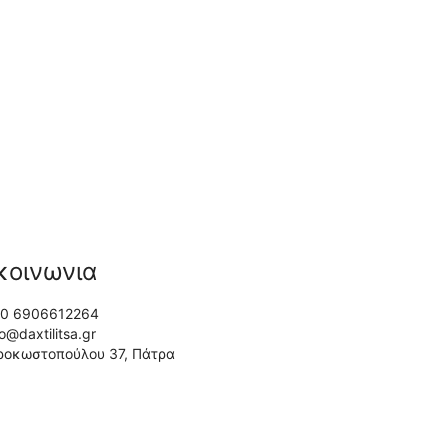
κοινωνια
0 6906612264
fo@daxtilitsa.gr
ροκωστοπούλου 37, Πάτρα