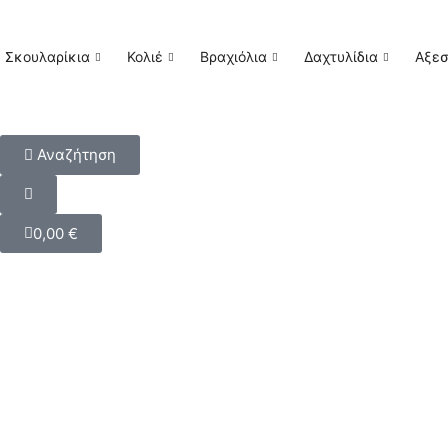
Σκουλαρίκια
Κολιέ
Βραχιόλια
Δαχτυλίδια
Αξε
Αναζήτηση
0,00
€