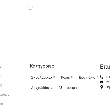
Επι
Κατηγοριες
ι
ς
+3
Σκουλαρίκια
Κολιέ
Βραχιόλια
in
ής
Γε
Δαχτυλίδια
Αξεσουάρ
ελιών
μου