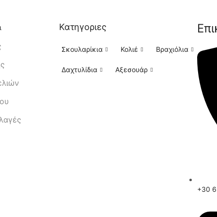
Επι
Κατηγοριες
ι
ς
Σκουλαρίκια
Κολιέ
Βραχιόλια
ής
Δαχτυλίδια
Αξεσουάρ
ελιών
μου
λλαγές
+30 