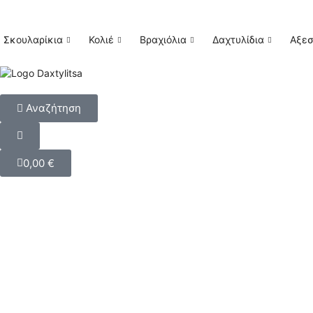
Σκουλαρίκια
Κολιέ
Βραχιόλια
Δαχτυλίδια
Αξε
Αναζήτηση
0,00
€