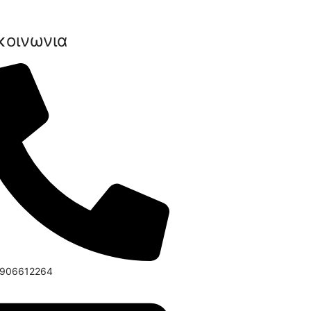
κοινωνια
6906612264