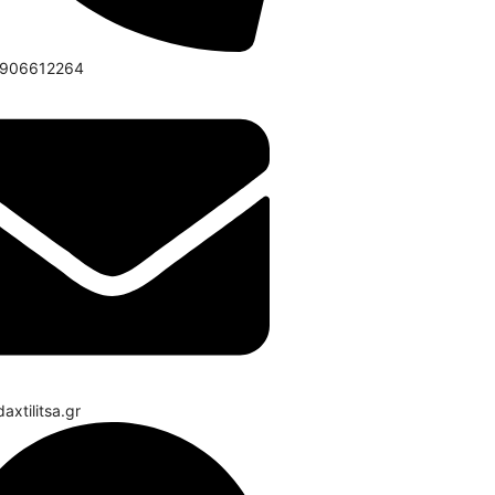
6906612264
axtilitsa.gr