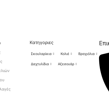
Επι
Κατηγοριες
ι
ς
Σκουλαρίκια
Κολιέ
Βραχιόλια
ής
Δαχτυλίδια
Αξεσουάρ
ελιών
μου
λλαγές