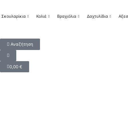
Σκουλαρίκια
Κολιέ
Βραχιόλια
Δαχτυλίδια
Αξε
Αναζήτηση
0,00
€