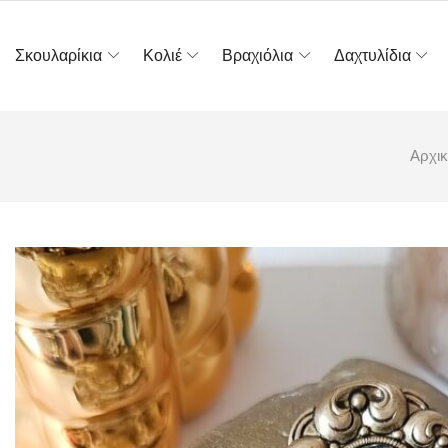
Σκουλαρίκια
Κολιέ
Βραχιόλια
Δαχτυλίδια
Αρχικ