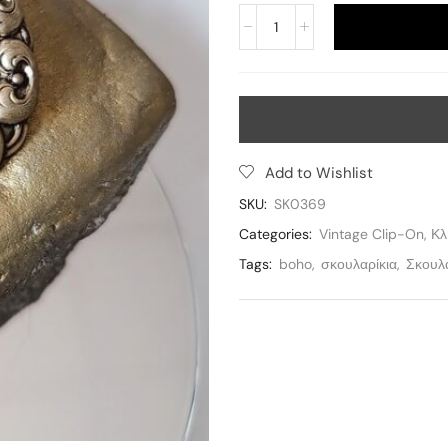
Add to Wishlist
SKU:
SK0369
Categories:
Vintage Clip-On
,
Κλ
Tags:
boho
,
σκουλαρίκια
,
Σκουλα