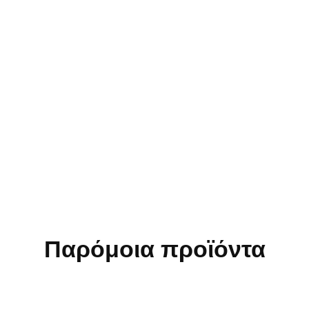
Χρώμα
Ασημί, Χρυσό
Δεν επιστρέφονται προϊόντα τα οποία έχουν πλυθεί ή
χρησιμοποιηθεί.
Τα κοσμήματα δεν επιστρέφονται για λόγους υγιεινής.
Δεν πραγματοποιούνται αλλαγές σε εποχιακά είδη.
Δεν επιστρέφονται προϊόντα Stock ή Προσφοράς.
Παρόμοια προϊόντα