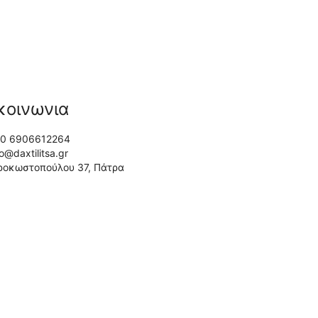
κοινωνια
0 6906612264
fo@daxtilitsa.gr
ροκωστοπούλου 37, Πάτρα