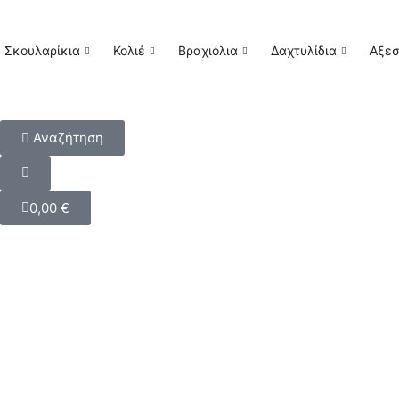
Σκουλαρίκια
Κολιέ
Βραχιόλια
Δαχτυλίδια
Αξε
Αναζήτηση
0,00
€