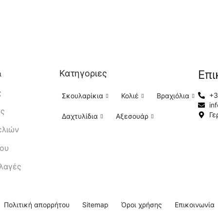
Επι
Κατηγοριες
ι
ς
+3
Σκουλαρίκια
Κολιέ
Βραχιόλια
in
ής
Γε
Δαχτυλίδια
Αξεσουάρ
ελιών
μου
λλαγές
Πολιτική απορρήτου
Sitemap
Όροι χρήσης
Επικοινωνία