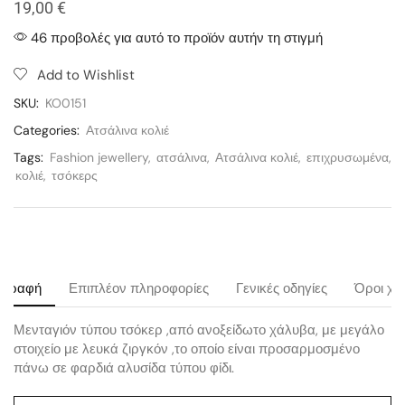
19,00
€
46 προβολές για αυτό το προϊόν αυτήν τη στιγμή
Add to Wishlist
SKU:
KO0151
Categories:
Ατσάλινα κολιέ
Tags:
Fashion jewellery
,
ατσάλινα
,
Ατσάλινα κολιέ
,
επιχρυσωμένα
,
κολιέ
,
τσόκερς
ιγραφή
Επιπλέον πληροφορίες
Γενικές οδηγίες
Όροι χρ
Μενταγιόν τύπου τσόκερ ,από ανοξείδωτο χάλυβα, με μεγάλο
στοιχείο με λευκά ζιργκόν ,το οποίο είναι προσαρμοσμένο
πάνω σε φαρδιά αλυσίδα τύπου φίδι.