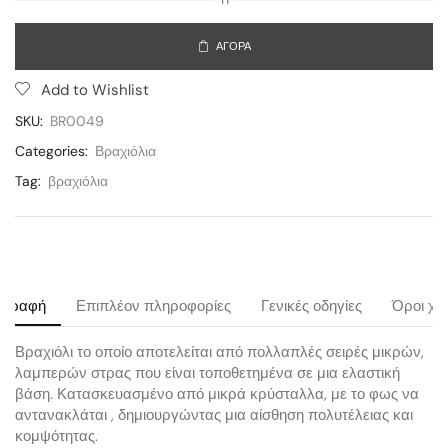
Ή
ΑΓΟΡΆ
Add to Wishlist
SKU:
BR0049
Categories:
Βραχιόλια
Tag:
βραχιόλια
ιγραφή
Επιπλέον πληροφορίες
Γενικές οδηγίες
Όροι χρ
Βραχιόλι το οποίο αποτελείται από πολλαπλές σειρές μικρών,
λαμπερών στρας που είναι τοποθετημένα σε μια ελαστική
βάση. Κατασκευασμένο από μικρά κρύσταλλα, με το φως να
αντανακλάται , δημιουργώντας μια αίσθηση πολυτέλειας και
κομψότητας.