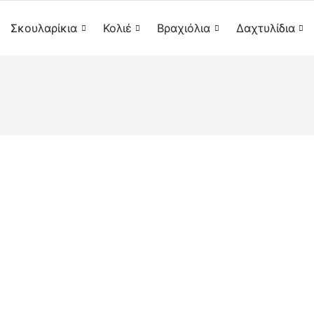
Σκουλαρίκια
Κολιέ
Βραχιόλια
Δαχτυλίδια