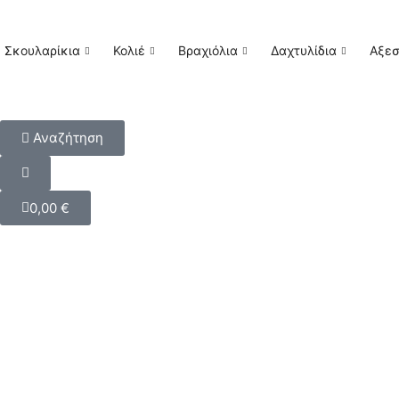
Σκουλαρίκια
Κολιέ
Βραχιόλια
Δαχτυλίδια
Αξε
Αναζήτηση
0,00
€