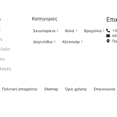
Επι
Κατηγοριες
ι
ς
+3
Σκουλαρίκια
Κολιέ
Βραχιόλια
in
ής
Γε
Δαχτυλίδια
Αξεσουάρ
ελιών
μου
λλαγές
Πολιτική απορρήτου
Sitemap
Όροι χρήσης
Επικοινωνία