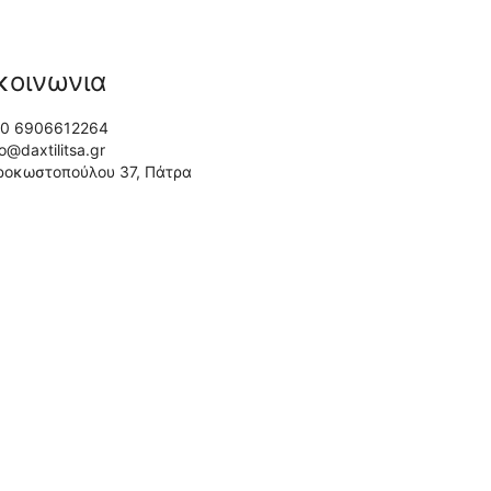
κοινωνια
0 6906612264
fo@daxtilitsa.gr
ροκωστοπούλου 37, Πάτρα