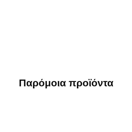
Δεν επιστρέφονται προϊόντα τα οποία έχουν πλυθεί ή
χρησιμοποιηθεί.
Τα κοσμήματα δεν επιστρέφονται για λόγους υγιεινής.
Δεν πραγματοποιούνται αλλαγές σε εποχιακά είδη.
Δεν επιστρέφονται προϊόντα Stock ή Προσφοράς.
Παρόμοια προϊόντα