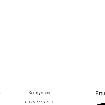
Επι
Κατηγοριες
ι
ς
Σκουλαρίκια