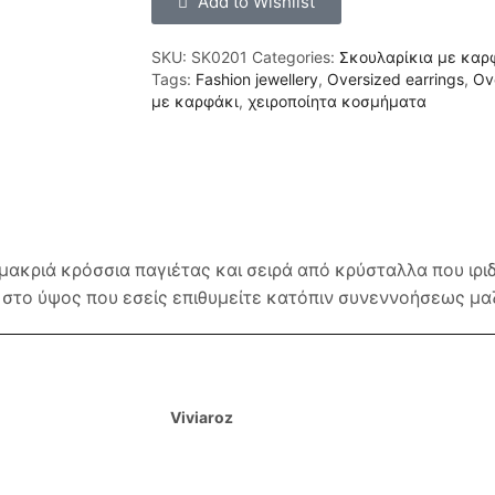
Add to Wishlist
SKU:
SK0201
Categories:
Σκουλαρίκια με καρ
Tags:
Fashion jewellery
,
Oversized earrings
,
Ov
με καρφάκι
,
χειροποίητα κοσμήματα
μακριά κρόσσια παγιέτας και σειρά από κρύσταλλα που ιρι
 στο ύψος που εσείς επιθυμείτε κατόπιν συνεννοήσεως μαζ
Viviaroz