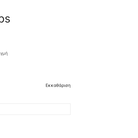
ps
ιγμή
Εκκαθάριση