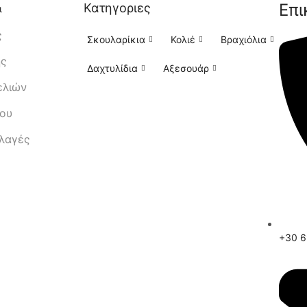
Επι
Κατηγοριες
ι
ς
Σκουλαρίκια
Κολιέ
Βραχιόλια
ής
Δαχτυλίδια
Αξεσουάρ
ελιών
μου
λλαγές
+30 