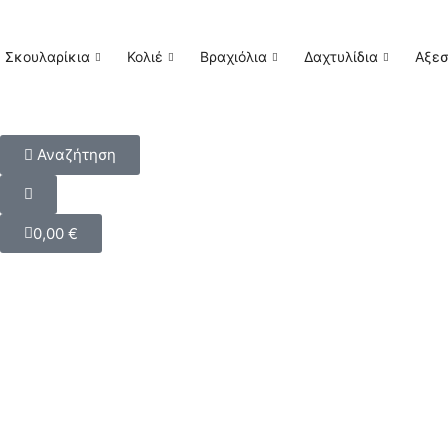
Σκουλαρίκια
Κολιέ
Βραχιόλια
Δαχτυλίδια
Αξε
Αναζήτηση
0,00
€