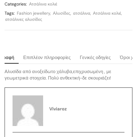
Categories:
Ατσάλινα κολιέ
Tags:
Fashion jewellery
,
Αλυσίδες
,
ατσάλινα
,
Ατσάλινα κολιέ
,
ατσάλινες αλυσίδες
ιγραφή
Επιπλέον πληροφορίες
Γενικές οδηγίες
Όροι χρ
Αλυσίδα από ανοξείδωτο χάλυβα,επιχρυσωμένη , με
γεωμετρικά στοιχεία. Πολύ ανθεκτική-δε σκουριάζει!
Viviaroz