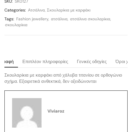
SKU:
SK0127
Categories:
Ατσάλινα
,
Σκουλαρίκια με καρφάκι
Tags:
Fashion jewellery
,
ατσάλινα
,
ατσάλινα σκουλαρίκια
,
σκουλαρίκια
ιγραφή
Επιπλέον πληροφορίες
Γενικές οδηγίες
Όροι χρ
Σκουλαρίκια με καρφάκι από χάλυβα τιτανίου σε ορθογώνιο
σχήμα. Εξαιρετικά ανθεκτικά, δεν οξειδώνονται
Viviaroz