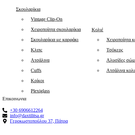
Σκουλαρίκια
Vintage Clip-On
Χειροποίητα σκουλαρίκια
Κολιέ
Σκουλαρίκια με καρφάκι
Χειροποίητα κ
Κλιπς
Τσόκερς
Ατσάλινα
Αλυσίδες σώμ
Cuffs
Ατσάλινα κολι
Κρίκοι
Plexiglass
Επικοινωνια
+30 6906612264
info@daxtilitsa.gr
Γεροκωστοπούλου 37, Πάτρα