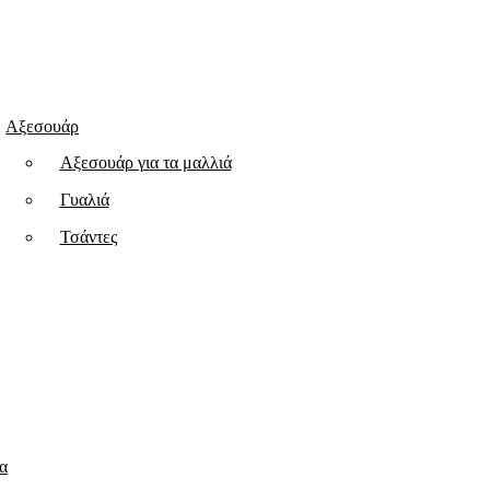
Αξεσουάρ
Aξεσουάρ για τα μαλλιά
Γυαλιά
Τσάντες
α