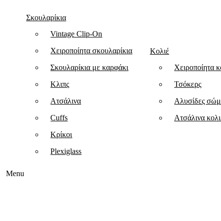
Σκουλαρίκια
Vintage Clip-On
Χειροποίητα σκουλαρίκια
Κολιέ
Σκουλαρίκια με καρφάκι
Χειροποίητα κ
Κλιπς
Τσόκερς
Ατσάλινα
Αλυσίδες σώμ
Cuffs
Ατσάλινα κολι
Κρίκοι
Plexiglass
Menu