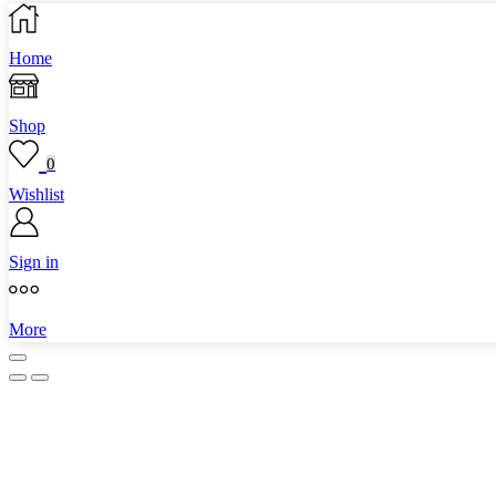
Home
Shop
0
Wishlist
Sign in
More