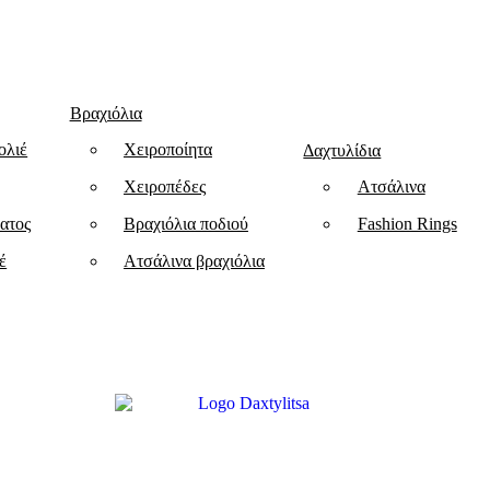
Βραχιόλια
ολιέ
Χειροποίητα
Δαχτυλίδια
Χειροπέδες
Ατσάλινα
ατος
Βραχιόλια ποδιού
Fashion Rings
έ
Ατσάλινα βραχιόλια