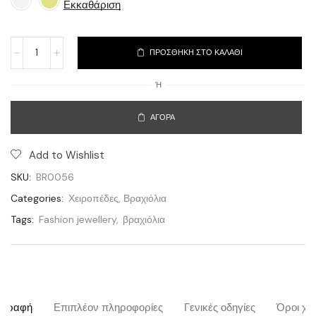
Εκκαθάριση
ΠΡΟΣΘΉΚΗ ΣΤΟ ΚΑΛΆΘΙ
Ή
ΑΓΟΡΆ
Add to Wishlist
SKU:
BR0056
Categories:
Χειροπέδες
,
Βραχιόλια
Tags:
Fashion jewellery
,
βραχιόλια
ιγραφή
Επιπλέον πληροφορίες
Γενικές οδηγίες
Όροι χρ