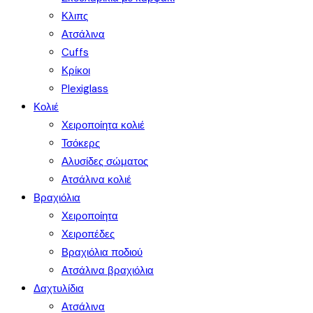
Κλιπς
Ατσάλινα
Cuffs
Κρίκοι
Plexiglass
Κολιέ
Χειροποίητα κολιέ
Τσόκερς
Αλυσίδες σώματος
Ατσάλινα κολιέ
Βραχιόλια
Χειροποίητα
Χειροπέδες
Βραχιόλια ποδιού
Ατσάλινα βραχιόλια
Δαχτυλίδια
Ατσάλινα