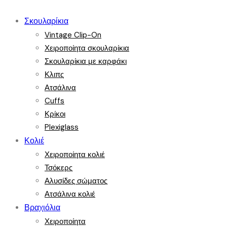
Σκουλαρίκια
Vintage Clip-On
Χειροποίητα σκουλαρίκια
Σκουλαρίκια με καρφάκι
Κλιπς
Ατσάλινα
Cuffs
Κρίκοι
Plexiglass
Κολιέ
Χειροποίητα κολιέ
Τσόκερς
Αλυσίδες σώματος
Ατσάλινα κολιέ
Βραχιόλια
Χειροποίητα