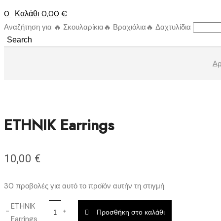
0
Καλάθι
0,00
€
Αναζήτηση για
🔥 Σκουλαρίκια
🔥 Βραχιόλια
🔥 Δαχτυλίδια
Search
Αρ
ETHNIK Earrings
10,00
€
30 προβολές για αυτό το προϊόν αυτήν τη στιγμή
ETHNIK
Προσθήκη στο καλάθι
Earrings