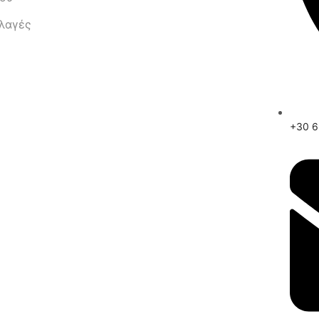
λλαγές
+30 