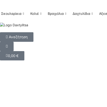
Σκουλαρίκια
Κολιέ
Βραχιόλια
Δαχτυλίδια
Αξε
Αναζήτηση
0,00
€