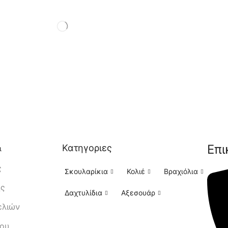
Επι
Κατηγοριες
ι
ς
Σκουλαρίκια
Κολιέ
Βραχιόλια
ής
Δαχτυλίδια
Αξεσουάρ
ελιών
μου