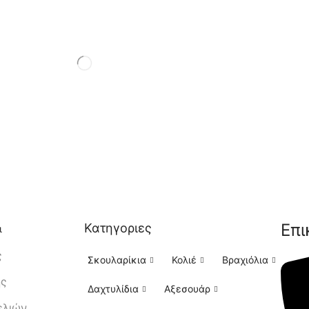
Επι
Κατηγοριες
ι
ς
Σκουλαρίκια
Κολιέ
Βραχιόλια
ής
Δαχτυλίδια
Αξεσουάρ
ελιών