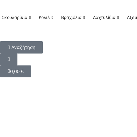
Σκουλαρίκια
Κολιέ
Βραχιόλια
Δαχτυλίδια
Αξε
Αναζήτηση
0,00
€