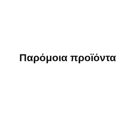
Δεν επιστρέφονται προϊόντα τα οποία έχουν πλυθεί ή
χρησιμοποιηθεί.
Τα κοσμήματα δεν επιστρέφονται για λόγους υγιεινής.
Δεν πραγματοποιούνται αλλαγές σε εποχιακά είδη.
Δεν επιστρέφονται προϊόντα Stock ή Προσφοράς.
Παρόμοια προϊόντα