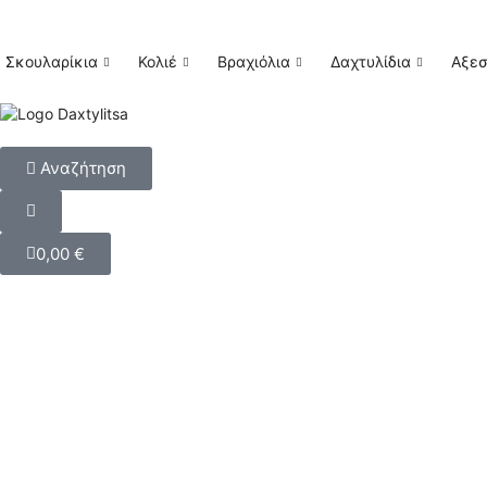
Σκουλαρίκια
Κολιέ
Βραχιόλια
Δαχτυλίδια
Αξε
Αναζήτηση
0,00
€