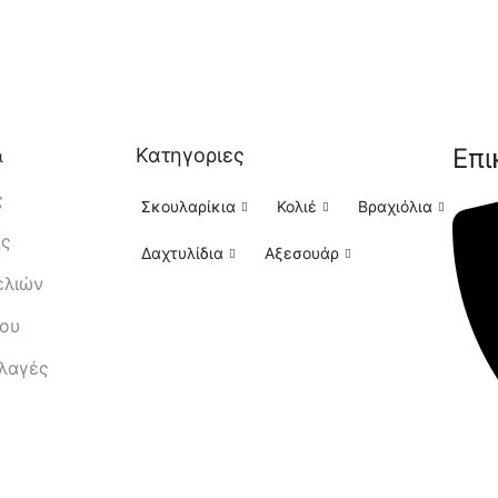
Επι
Κατηγοριες
ι
ς
Σκουλαρίκια
Κολιέ
Βραχιόλια
ής
Δαχτυλίδια
Αξεσουάρ
ελιών
μου
λλαγές