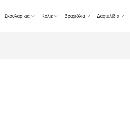
Σκουλαρίκια
Κολιέ
Βραχιόλια
Δαχτυλίδια