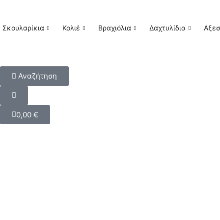
Σκουλαρίκια
Κολιέ
Βραχιόλια
Δαχτυλίδια
Αξε
Αναζήτηση
0,00
€