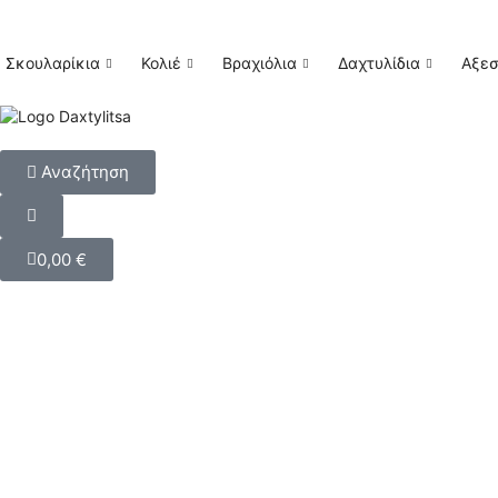
Σκουλαρίκια
Κολιέ
Βραχιόλια
Δαχτυλίδια
Αξε
Αναζήτηση
0,00
€