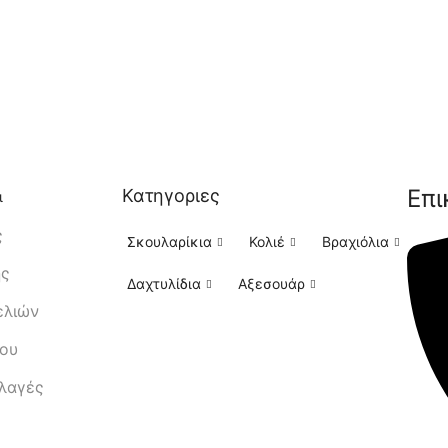
Επι
Κατηγοριες
ι
ς
Σκουλαρίκια
Κολιέ
Βραχιόλια
ής
Δαχτυλίδια
Αξεσουάρ
ελιών
μου
λλαγές