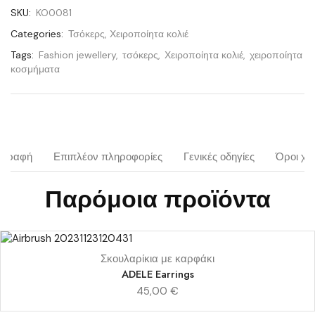
SKU:
KO0081
Categories:
Τσόκερς
,
Χειροποίητα κολιέ
Tags:
Fashion jewellery
,
τσόκερς
,
Χειροποίητα κολιέ
,
χειροποίητα
κοσμήματα
ιγραφή
Επιπλέον πληροφορίες
Γενικές οδηγίες
Όροι χρ
Παρόμοια προϊόντα
Σκουλαρίκια με καρφάκι
ADELE Earrings
45,00
€