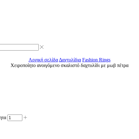
Αρχική σελίδα
Δαχτυλίδια
Fashion Rings
Χειροποίητο ανοιγόμενο σκαλιστό δαχτυλίδι με μωβ πέτρα
ητα