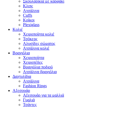
Σκουλαρίκια με καρφάκι
Κλιπς
Ατσάλινα
Cuffs
Κρίκοι
Plexiglass
Κολιέ
Χειροποίητα κολιέ
Τσόκερς
Αλυσίδες σώματος
Ατσάλινα κολιέ
Βραχιόλια
Χειροποίητα
Χειροπέδες
Βραχιόλια ποδιού
Ατσάλινα βραχιόλια
Δαχτυλίδια
Ατσάλινα
Fashion Rings
Αξεσουάρ
Aξεσουάρ για τα μαλλιά
Γυαλιά
Τσάντες