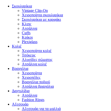
Σκουλαρίκια
Vintage Clip-On
Χειροποίητα σκουλαρίκια
Σκουλαρίκια με καρφάκι
Κλιπς
Ατσάλινα
Cuffs
Κρίκοι
Plexiglass
Κολιέ
Χειροποίητα κολιέ
Τσόκερς
Αλυσίδες σώματος
Ατσάλινα κολιέ
Βραχιόλια
Χειροποίητα
Χειροπέδες
Βραχιόλια ποδιού
Ατσάλινα βραχιόλια
Δαχτυλίδια
Ατσάλινα
Fashion Rings
Αξεσουάρ
Aξεσουάρ για τα μαλλιά