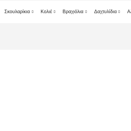
Σκουλαρίκια
Κολιέ
Βραχιόλια
Δαχτυλίδια
Α