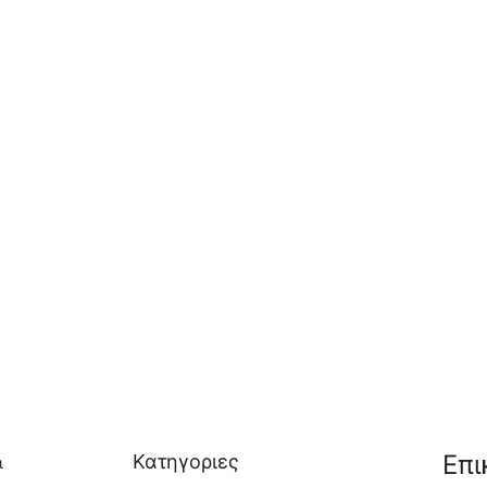
Επι
Κατηγοριες
ι