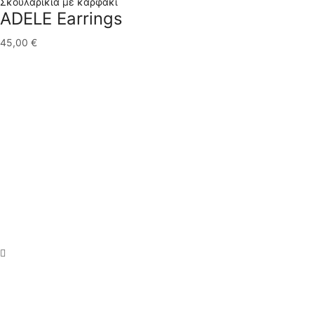
Σκουλαρίκια με καρφάκι
ADELE Earrings
45,00
€