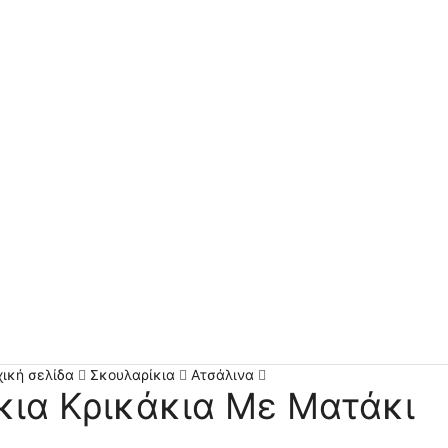
χική σελίδα
Σκουλαρίκια
Ατσάλινα
κια Κρικάκια Με Ματάκι