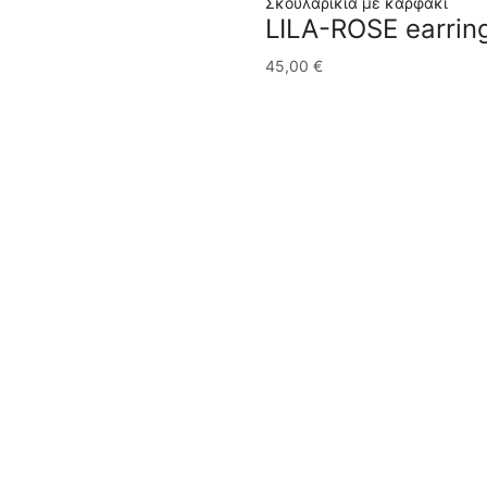
Σκουλαρίκια με καρφάκι
LILA-ROSE earrin
45,00
€