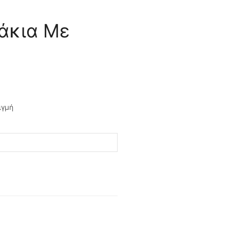
άκια Με
ιγμή