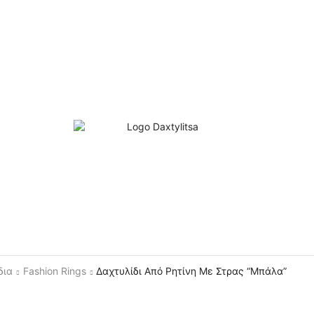
δια
Fashion Rings
Δαχτυλίδι Από Ρητίνη Με Στρας “Μπάλα”