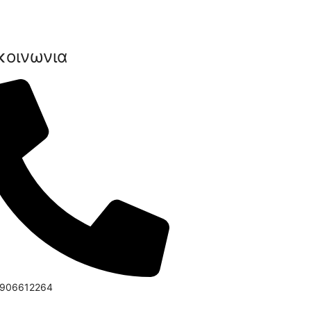
κοινωνια
6906612264