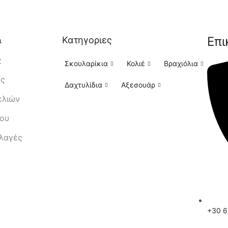
Επι
Κατηγοριες
ι
ς
Σκουλαρίκια
Κολιέ
Βραχιόλια
ής
Δαχτυλίδια
Αξεσουάρ
ελιών
μου
λλαγές
+30 