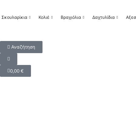
Σκουλαρίκια
Κολιέ
Βραχιόλια
Δαχτυλίδια
Αξε
Αναζήτηση
0,00
€