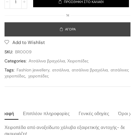
ΠΡΟΣΘΉΚΗ ΣΤΟ ΚΑΛΆΘΙ
Ή
ΑΓΟΡΆ
Add to Wishlist
SKU:
BR0009
Categories:
Ατσάλινα βραχιόλια
,
Χειροπέδες
Tags:
Fashion jewellery
,
ατσάλινα
,
ατσάλινα βραχιόλια
,
ατσάλινες
χειροπέδες
,
χειροπέδες
ιγραφή
Επιπλέον πληροφορίες
Γενικές οδηγίες
Όροι χρ
Χειροπέδα από ανοξείδωτο χάλυβα εξαιρετικής αντοχής- δε
σκουριάζει!