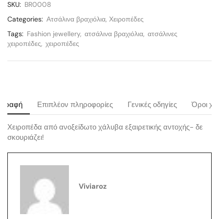
SKU:
BR0008
Categories:
Ατσάλινα βραχιόλια
,
Χειροπέδες
Tags:
Fashion jewellery
,
ατσάλινα βραχιόλια
,
ατσάλινες
χειροπέδες
,
χειροπέδες
ιγραφή
Επιπλέον πληροφορίες
Γενικές οδηγίες
Όροι χρ
Χειροπέδα από ανοξείδωτο χάλυβα εξαιρετικής αντοχής- δε
σκουριάζει!
Viviaroz