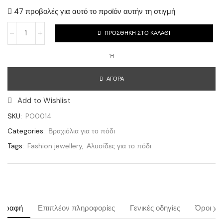
47 προβολές για αυτό το προϊόν αυτήν τη στιγμή
ΠΡΟΣΘΉΚΗ ΣΤΟ ΚΑΛΆΘΙ
Ή
ΑΓΟΡΆ
Add to Wishlist
SKU:
PO0014
Categories:
Βραχιόλια για το πόδι
Tags:
Fashion jewellery
,
Αλυσίδες για το πόδι
ιγραφή
Επιπλέον πληροφορίες
Γενικές οδηγίες
Όροι χρ