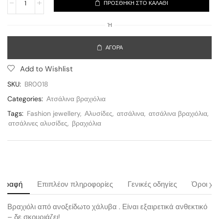
ΠΡΟΣΘΉΚΗ ΣΤΟ ΚΑΛΆΘΙ
Ή
ΑΓΟΡΆ
Add to Wishlist
SKU:
BR0018
Categories:
Ατσάλινα βραχιόλια
Tags:
Fashion jewellery
,
Αλυσίδες
,
ατσάλινα
,
ατσάλινα βραχιόλια
,
ατσάλινες αλυσίδες
,
βραχιόλια
ιγραφή
Επιπλέον πληροφορίες
Γενικές οδηγίες
Όροι χρ
Βραχιόλι από ανοξείδωτο χάλυβα . Είναι εξαιρετικά ανθεκτικό
– δε σκουριάζει!