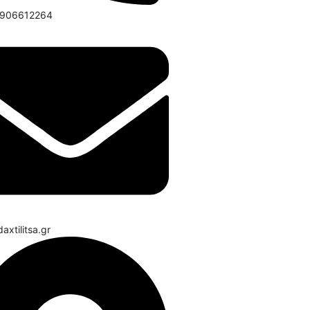
6906612264
axtilitsa.gr