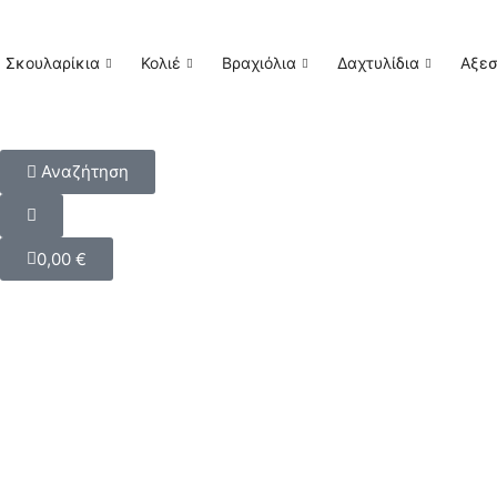
Σκουλαρίκια
Κολιέ
Βραχιόλια
Δαχτυλίδια
Αξε
Αναζήτηση
0,00
€