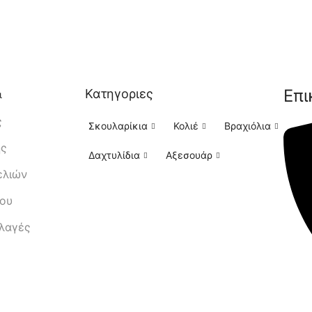
Επι
Κατηγοριες
ι
ς
Σκουλαρίκια
Κολιέ
Βραχιόλια
ής
Δαχτυλίδια
Αξεσουάρ
ελιών
μου
λλαγές