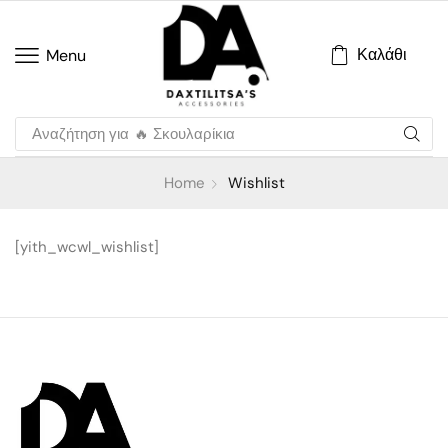
Καλάθι
Menu
Αναζήτηση για
🔥 Σκουλαρίκια
Home
Wishlist
[yith_wcwl_wishlist]