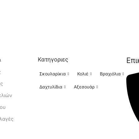
Επι
Κατηγοριες
ι
ς
Σκουλαρίκια
Κολιέ
Βραχιόλια
ής
Δαχτυλίδια
Αξεσουάρ
ελιών
μου
λλαγές