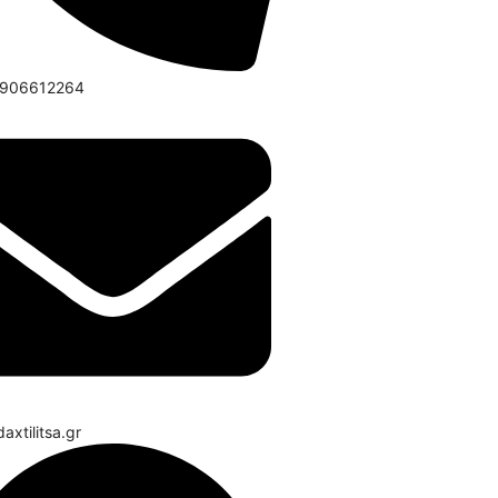
6906612264
axtilitsa.gr