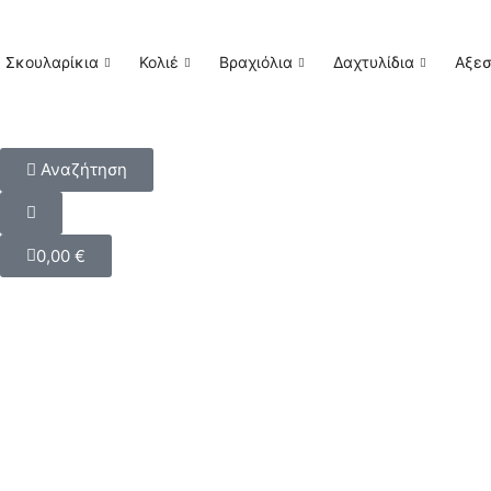
Σκουλαρίκια
Κολιέ
Βραχιόλια
Δαχτυλίδια
Αξε
Αναζήτηση
0,00
€